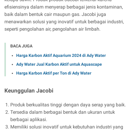
efisiensinya dalam menyerap berbagai jenis kontaminan,
baik dalam bentuk cair maupun gas. Jacobi juga
menawarkan solusi yang inovatif untuk berbagai industri,
seperti pengolahan air, pengolahan air limbah.
BACA JUGA
Harga Karbon Aktif Aquarium 2024 di Ady Water
Ady Water Jual Karbon Aktif untuk Aquascape
Harga Karbon Aktif per Ton di Ady Water
Keunggulan Jacobi
Produk berkualitas tinggi dengan daya serap yang baik.
Tersedia dalam berbagai bentuk dan ukuran untuk
berbagai aplikasi.
Memiliki solusi inovatif untuk kebutuhan industri yang