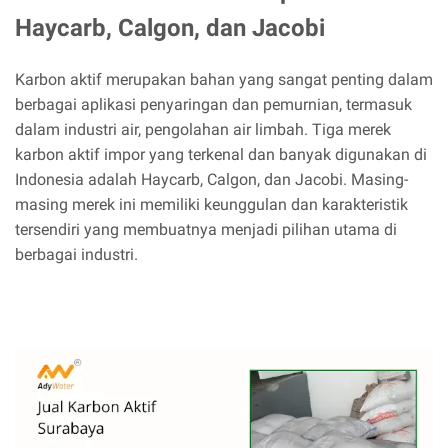
Haycarb, Calgon, dan Jacobi
Karbon aktif merupakan bahan yang sangat penting dalam
berbagai aplikasi penyaringan dan pemurnian, termasuk
dalam industri air, pengolahan air limbah. Tiga merek
karbon aktif impor yang terkenal dan banyak digunakan di
Indonesia adalah Haycarb, Calgon, dan Jacobi. Masing-
masing merek ini memiliki keunggulan dan karakteristik
tersendiri yang membuatnya menjadi pilihan utama di
berbagai industri.