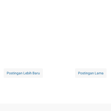
Postingan Lebih Baru
Postingan Lama