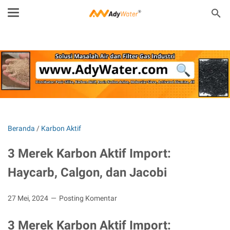
Beranda
/
Karbon Aktif
3 Merek Karbon Aktif Import:
Haycarb, Calgon, dan Jacobi
27 Mei, 2024
Posting Komentar
3 Merek Karbon Aktif Import: