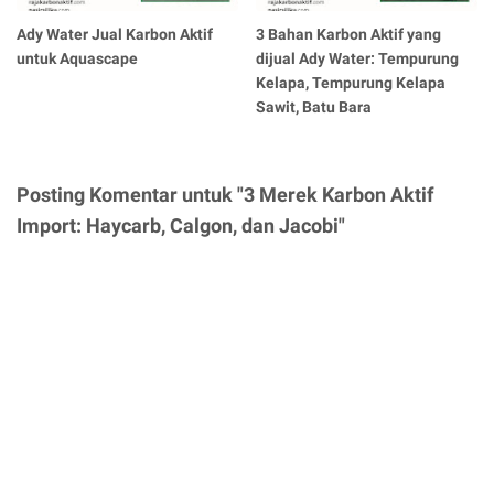
Ady Water Jual Karbon Aktif
3 Bahan Karbon Aktif yang
untuk Aquascape
dijual Ady Water: Tempurung
Kelapa, Tempurung Kelapa
Sawit, Batu Bara
Posting Komentar untuk "3 Merek Karbon Aktif
Import: Haycarb, Calgon, dan Jacobi"