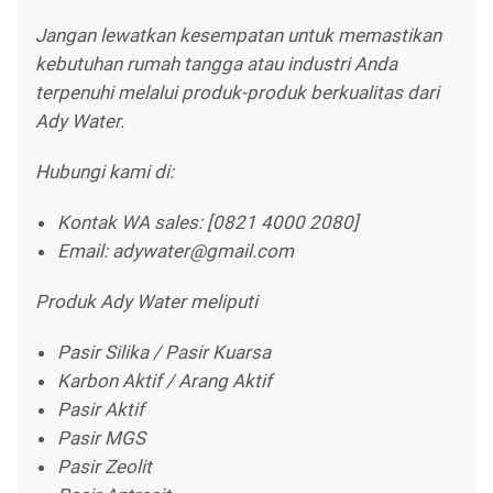
Jangan lewatkan kesempatan untuk memastikan
kebutuhan rumah tangga atau industri Anda
terpenuhi melalui produk-produk berkualitas dari
Ady Water.
Hubungi kami di:
Kontak WA sales: [0821 4000 2080]
Email: adywater@gmail.com
Produk Ady Water meliputi
Pasir Silika / Pasir Kuarsa
Karbon Aktif / Arang Aktif
Pasir Aktif
Pasir MGS
Pasir Zeolit