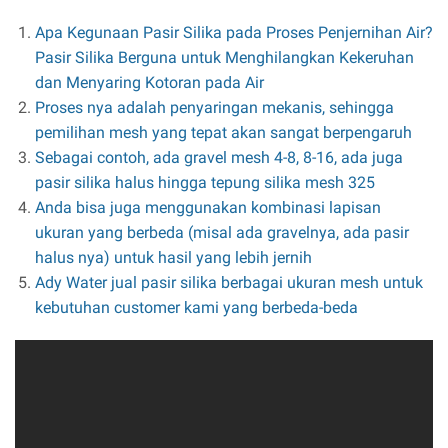
Apa Kegunaan Pasir Silika pada Proses Penjernihan Air?
Pasir Silika Berguna untuk Menghilangkan Kekeruhan
dan Menyaring Kotoran pada Air
Proses nya adalah penyaringan mekanis, sehingga
pemilihan mesh yang tepat akan sangat berpengaruh
Sebagai contoh, ada gravel mesh 4-8, 8-16, ada juga
pasir silika halus hingga tepung silika mesh 325
Anda bisa juga menggunakan kombinasi lapisan
ukuran yang berbeda (misal ada gravelnya, ada pasir
halus nya) untuk hasil yang lebih jernih
Ady Water jual pasir silika berbagai ukuran mesh untuk
kebutuhan customer kami yang berbeda-beda