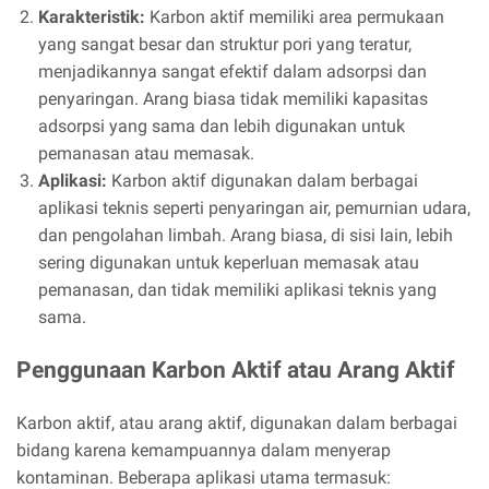
Karakteristik:
Karbon aktif memiliki area permukaan
yang sangat besar dan struktur pori yang teratur,
menjadikannya sangat efektif dalam adsorpsi dan
penyaringan. Arang biasa tidak memiliki kapasitas
adsorpsi yang sama dan lebih digunakan untuk
pemanasan atau memasak.
Aplikasi:
Karbon aktif digunakan dalam berbagai
aplikasi teknis seperti penyaringan air, pemurnian udara,
dan pengolahan limbah. Arang biasa, di sisi lain, lebih
sering digunakan untuk keperluan memasak atau
pemanasan, dan tidak memiliki aplikasi teknis yang
sama.
Penggunaan Karbon Aktif atau Arang Aktif
Karbon aktif, atau arang aktif, digunakan dalam berbagai
bidang karena kemampuannya dalam menyerap
kontaminan. Beberapa aplikasi utama termasuk: