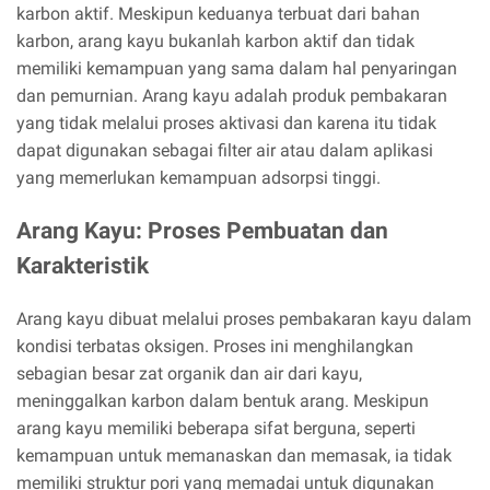
karbon aktif. Meskipun keduanya terbuat dari bahan
karbon, arang kayu bukanlah karbon aktif dan tidak
memiliki kemampuan yang sama dalam hal penyaringan
dan pemurnian. Arang kayu adalah produk pembakaran
yang tidak melalui proses aktivasi dan karena itu tidak
dapat digunakan sebagai filter air atau dalam aplikasi
yang memerlukan kemampuan adsorpsi tinggi.
Arang Kayu: Proses Pembuatan dan
Karakteristik
Arang kayu dibuat melalui proses pembakaran kayu dalam
kondisi terbatas oksigen. Proses ini menghilangkan
sebagian besar zat organik dan air dari kayu,
meninggalkan karbon dalam bentuk arang. Meskipun
arang kayu memiliki beberapa sifat berguna, seperti
kemampuan untuk memanaskan dan memasak, ia tidak
memiliki struktur pori yang memadai untuk digunakan