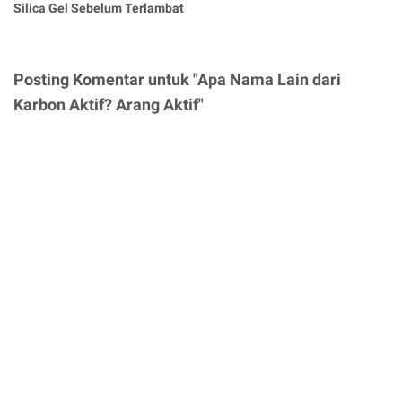
Silica Gel Sebelum Terlambat
Posting Komentar untuk "Apa Nama Lain dari
Karbon Aktif? Arang Aktif"