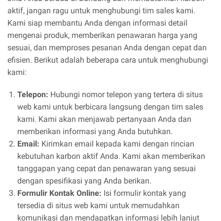
aktif, jangan ragu untuk menghubungi tim sales kami.
Kami siap membantu Anda dengan informasi detail
mengenai produk, memberikan penawaran harga yang
sesuai, dan memproses pesanan Anda dengan cepat dan
efisien. Berikut adalah beberapa cara untuk menghubungi
kami:
Telepon:
Hubungi nomor telepon yang tertera di situs
web kami untuk berbicara langsung dengan tim sales
kami. Kami akan menjawab pertanyaan Anda dan
memberikan informasi yang Anda butuhkan.
Email:
Kirimkan email kepada kami dengan rincian
kebutuhan karbon aktif Anda. Kami akan memberikan
tanggapan yang cepat dan penawaran yang sesuai
dengan spesifikasi yang Anda berikan.
Formulir Kontak Online:
Isi formulir kontak yang
tersedia di situs web kami untuk memudahkan
komunikasi dan mendapatkan informasi lebih lanjut