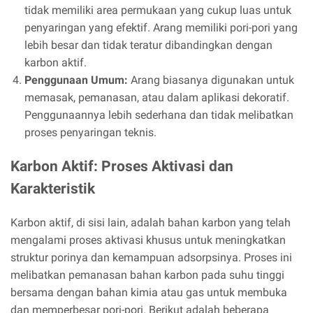
tidak memiliki area permukaan yang cukup luas untuk
penyaringan yang efektif. Arang memiliki pori-pori yang
lebih besar dan tidak teratur dibandingkan dengan
karbon aktif.
Penggunaan Umum:
Arang biasanya digunakan untuk
memasak, pemanasan, atau dalam aplikasi dekoratif.
Penggunaannya lebih sederhana dan tidak melibatkan
proses penyaringan teknis.
Karbon Aktif: Proses Aktivasi dan
Karakteristik
Karbon aktif, di sisi lain, adalah bahan karbon yang telah
mengalami proses aktivasi khusus untuk meningkatkan
struktur porinya dan kemampuan adsorpsinya. Proses ini
melibatkan pemanasan bahan karbon pada suhu tinggi
bersama dengan bahan kimia atau gas untuk membuka
dan memperbesar pori-pori. Berikut adalah beberapa