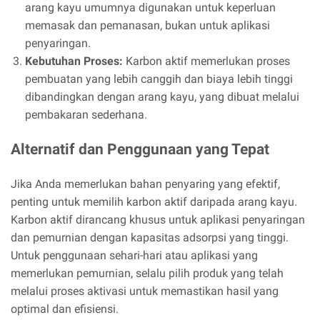
arang kayu umumnya digunakan untuk keperluan
memasak dan pemanasan, bukan untuk aplikasi
penyaringan.
Kebutuhan Proses:
Karbon aktif memerlukan proses
pembuatan yang lebih canggih dan biaya lebih tinggi
dibandingkan dengan arang kayu, yang dibuat melalui
pembakaran sederhana.
Alternatif dan Penggunaan yang Tepat
Jika Anda memerlukan bahan penyaring yang efektif,
penting untuk memilih karbon aktif daripada arang kayu.
Karbon aktif dirancang khusus untuk aplikasi penyaringan
dan pemurnian dengan kapasitas adsorpsi yang tinggi.
Untuk penggunaan sehari-hari atau aplikasi yang
memerlukan pemurnian, selalu pilih produk yang telah
melalui proses aktivasi untuk memastikan hasil yang
optimal dan efisiensi.