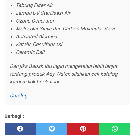
Tabung Filter Air
Lampu UV Sterilisasi Air
Ozone Generator
Molecular Sieve dan Carbon Molecular Sieve
Activated Alumina
Katalis Desulfurisasi
Ceramic Ball
Dan jika Bapak Ibu ingin mengetahui lebih lanjut
tentang produk Ady Water, silahkan cek katalog
kami di link berikut ini.
Catalog
Berbagi :