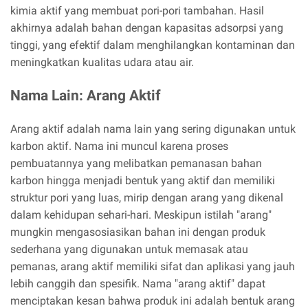
kimia aktif yang membuat pori-pori tambahan. Hasil
akhirnya adalah bahan dengan kapasitas adsorpsi yang
tinggi, yang efektif dalam menghilangkan kontaminan dan
meningkatkan kualitas udara atau air.
Nama Lain: Arang Aktif
Arang aktif adalah nama lain yang sering digunakan untuk
karbon aktif. Nama ini muncul karena proses
pembuatannya yang melibatkan pemanasan bahan
karbon hingga menjadi bentuk yang aktif dan memiliki
struktur pori yang luas, mirip dengan arang yang dikenal
dalam kehidupan sehari-hari. Meskipun istilah "arang"
mungkin mengasosiasikan bahan ini dengan produk
sederhana yang digunakan untuk memasak atau
pemanas, arang aktif memiliki sifat dan aplikasi yang jauh
lebih canggih dan spesifik. Nama "arang aktif" dapat
menciptakan kesan bahwa produk ini adalah bentuk arang