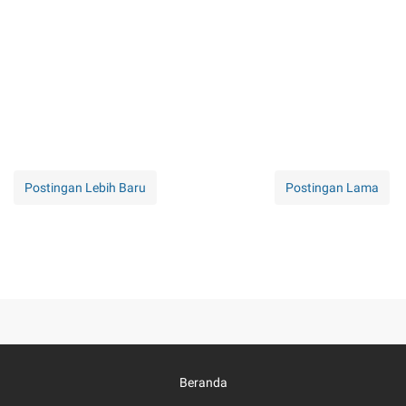
Postingan Lebih Baru
Postingan Lama
Beranda