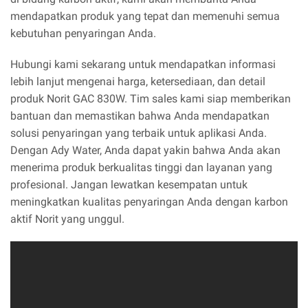
mendapatkan produk yang tepat dan memenuhi semua
kebutuhan penyaringan Anda.
Hubungi kami sekarang untuk mendapatkan informasi
lebih lanjut mengenai harga, ketersediaan, dan detail
produk Norit GAC 830W. Tim sales kami siap memberikan
bantuan dan memastikan bahwa Anda mendapatkan
solusi penyaringan yang terbaik untuk aplikasi Anda.
Dengan Ady Water, Anda dapat yakin bahwa Anda akan
menerima produk berkualitas tinggi dan layanan yang
profesional. Jangan lewatkan kesempatan untuk
meningkatkan kualitas penyaringan Anda dengan karbon
aktif Norit yang unggul.