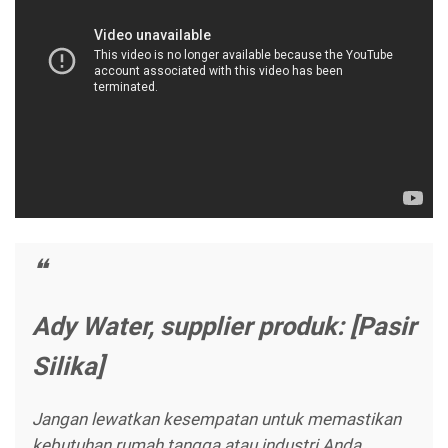
Ady Water, supplier produk: [Pasir
Silika]
Jangan lewatkan kesempatan untuk memastikan
kebutuhan rumah tangga atau industri Anda