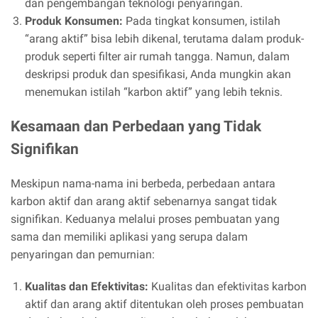
dan pengembangan teknologi penyaringan.
Produk Konsumen:
Pada tingkat konsumen, istilah
“arang aktif” bisa lebih dikenal, terutama dalam produk-
produk seperti filter air rumah tangga. Namun, dalam
deskripsi produk dan spesifikasi, Anda mungkin akan
menemukan istilah “karbon aktif” yang lebih teknis.
Kesamaan dan Perbedaan yang Tidak
Signifikan
Meskipun nama-nama ini berbeda, perbedaan antara
karbon aktif dan arang aktif sebenarnya sangat tidak
signifikan. Keduanya melalui proses pembuatan yang
sama dan memiliki aplikasi yang serupa dalam
penyaringan dan pemurnian:
Kualitas dan Efektivitas:
Kualitas dan efektivitas karbon
aktif dan arang aktif ditentukan oleh proses pembuatan