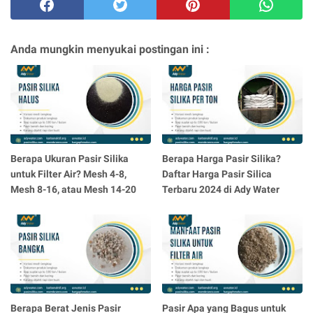
Anda mungkin menyukai postingan ini :
Berapa Ukuran Pasir Silika
Berapa Harga Pasir Silika?
untuk Filter Air? Mesh 4-8,
Daftar Harga Pasir Silica
Mesh 8-16, atau Mesh 14-20
Terbaru 2024 di Ady Water
Berapa Berat Jenis Pasir
Pasir Apa yang Bagus untuk