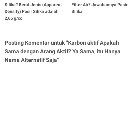
Silika? Berat Jenis (Apparent
Filter Air? Jawabannya Pasir
Density) Pasir Silika adalah
Silika
2,65 g/cc
Posting Komentar untuk "Karbon aktif Apakah
Sama dengan Arang Aktif? Ya Sama, itu Hanya
Nama Alternatif Saja"