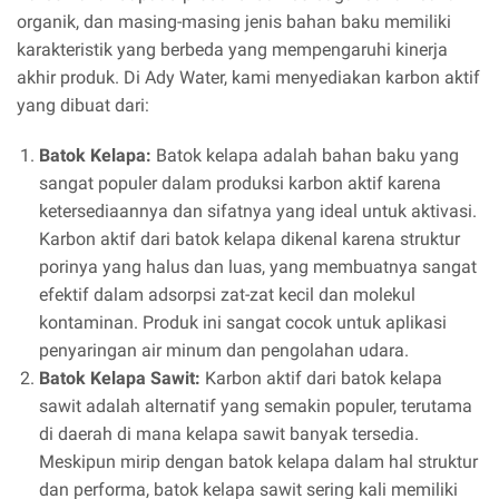
organik, dan masing-masing jenis bahan baku memiliki
karakteristik yang berbeda yang mempengaruhi kinerja
akhir produk. Di Ady Water, kami menyediakan karbon aktif
yang dibuat dari:
Batok Kelapa:
Batok kelapa adalah bahan baku yang
sangat populer dalam produksi karbon aktif karena
ketersediaannya dan sifatnya yang ideal untuk aktivasi.
Karbon aktif dari batok kelapa dikenal karena struktur
porinya yang halus dan luas, yang membuatnya sangat
efektif dalam adsorpsi zat-zat kecil dan molekul
kontaminan. Produk ini sangat cocok untuk aplikasi
penyaringan air minum dan pengolahan udara.
Batok Kelapa Sawit:
Karbon aktif dari batok kelapa
sawit adalah alternatif yang semakin populer, terutama
di daerah di mana kelapa sawit banyak tersedia.
Meskipun mirip dengan batok kelapa dalam hal struktur
dan performa, batok kelapa sawit sering kali memiliki