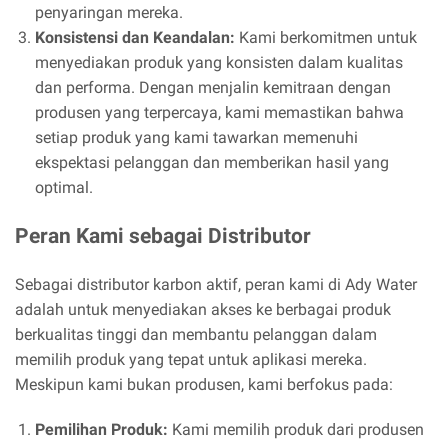
penyaringan mereka.
Konsistensi dan Keandalan:
Kami berkomitmen untuk
menyediakan produk yang konsisten dalam kualitas
dan performa. Dengan menjalin kemitraan dengan
produsen yang terpercaya, kami memastikan bahwa
setiap produk yang kami tawarkan memenuhi
ekspektasi pelanggan dan memberikan hasil yang
optimal.
Peran Kami sebagai Distributor
Sebagai distributor karbon aktif, peran kami di Ady Water
adalah untuk menyediakan akses ke berbagai produk
berkualitas tinggi dan membantu pelanggan dalam
memilih produk yang tepat untuk aplikasi mereka.
Meskipun kami bukan produsen, kami berfokus pada:
Pemilihan Produk:
Kami memilih produk dari produsen