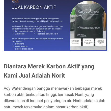
Diantara Merek Karbon Aktif yang
Kami Jual Adalah Norit
Ady Water dengan bangga menawarkan berbagai merek
karbon aktif berkualitas tinggi, termasuk Norit, yang
dikenal luas di industri penyaringan air. Norit adalah salah
satu merek terkemuka dalam pasar karbon aktif,