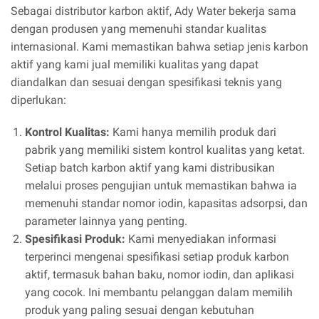
Sebagai distributor karbon aktif, Ady Water bekerja sama
dengan produsen yang memenuhi standar kualitas
internasional. Kami memastikan bahwa setiap jenis karbon
aktif yang kami jual memiliki kualitas yang dapat
diandalkan dan sesuai dengan spesifikasi teknis yang
diperlukan:
Kontrol Kualitas:
Kami hanya memilih produk dari
pabrik yang memiliki sistem kontrol kualitas yang ketat.
Setiap batch karbon aktif yang kami distribusikan
melalui proses pengujian untuk memastikan bahwa ia
memenuhi standar nomor iodin, kapasitas adsorpsi, dan
parameter lainnya yang penting.
Spesifikasi Produk:
Kami menyediakan informasi
terperinci mengenai spesifikasi setiap produk karbon
aktif, termasuk bahan baku, nomor iodin, dan aplikasi
yang cocok. Ini membantu pelanggan dalam memilih
produk yang paling sesuai dengan kebutuhan