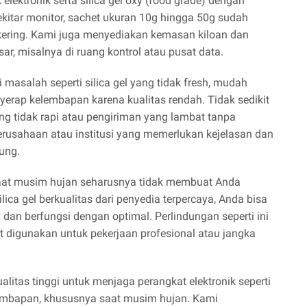
 elektronik serta silica gel oxy (food grade) dengan
sekitar monitor, sachet ukuran 10g hingga 50g sudah
 kering. Kami juga menyediakan kemasan kiloan dan
r, misalnya di ruang kontrol atau pusat data.
salah seperti silica gel yang tidak fresh, mudah
nyerap kelembapan karena kualitas rendah. Tidak sedikit
 tidak rapi atau pengiriman yang lambat tanpa
erusahaan atau institusi yang memerlukan kejelasan dan
ung.
at musim hujan seharusnya tidak membuat Anda
lica gel berkualitas dari penyedia terpercaya, Anda bisa
an berfungsi dengan optimal. Perlindungan seperti ini
at digunakan untuk pekerjaan profesional atau jangka
alitas tinggi untuk menjaga perangkat elektronik seperti
lembapan, khususnya saat musim hujan. Kami