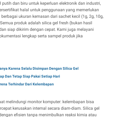
putih dan biru untuk keperluan elektronik dan industri,
 bersertifikat halal untuk penggunaan yang memerlukan
ia berbagai ukuran kemasan dari sachet kecil (1g, 2g, 10g,
Semua produk adalah silica gel fresh (bukan hasil
 dan siap dikirim dengan cepat. Kami juga melayani
kumentasi lengkap serta sampel produk jika
anya Karena Selalu Disimpan Dengan Silica Gel
p Dan Tetap Siap Pakai Setiap Hari
arena Terhindar Dari Kelembapan
saat melindungi monitor komputer: kelembapan bisa
epat kerusakan internal secara diam-diam. Silica gel
engan efisien tanpa menimbulkan reaksi kimia atau