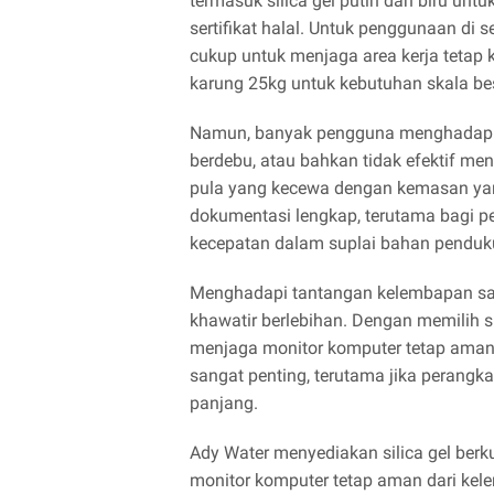
termasuk silica gel putih dan biru untuk
sertifikat halal. Untuk penggunaan di 
cukup untuk menjaga area kerja tetap
karung 25kg untuk kebutuhan skala besa
Namun, banyak pengguna menghadapi ma
berdebu, atau bahkan tidak efektif me
pula yang kecewa dengan kemasan yang
dokumentasi lengkap, terutama bagi p
kecepatan dalam suplai bahan penduk
Menghadapi tantangan kelembapan sa
khawatir berlebihan. Dengan memilih si
menjaga monitor komputer tetap aman d
sangat penting, terutama jika perangk
panjang.
Ady Water menyediakan silica gel berku
monitor komputer tetap aman dari ke